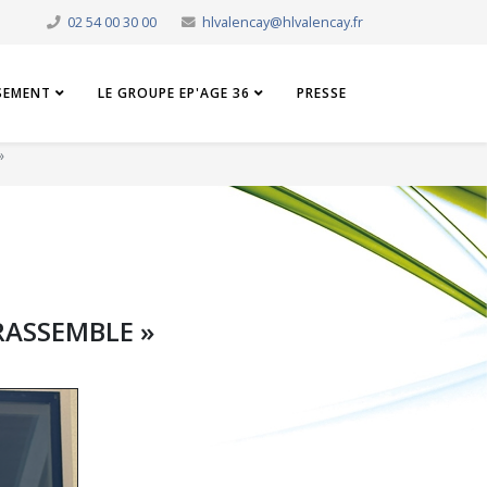
02 54 00 30 00
hlvalencay@hlvalencay.fr
SSEMENT
LE GROUPE EP'AGE 36
PRESSE
»
 RASSEMBLE »