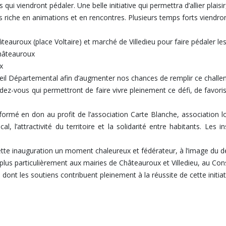
ui viendront pédaler. Une belle initiative qui permettra d’allier plaisir
riche en animations et en rencontres. Plusieurs temps forts viendront
teauroux (place Voltaire) et marché de Villedieu pour faire pédaler le
Châteauroux
x
nseil Départemental afin d’augmenter nos chances de remplir ce challen
ndez-vous qui permettront de faire vivre pleinement ce défi, de favori
formé en don au profit de l’association Carte Blanche, association 
, l’attractivité du territoire et la solidarité entre habitants. Les 
te inauguration un moment chaleureux et fédérateur, à l’image du dé
t plus particulièrement aux mairies de Châteauroux et Villedieu, au 
dont les soutiens contribuent pleinement à la réussite de cette initiati