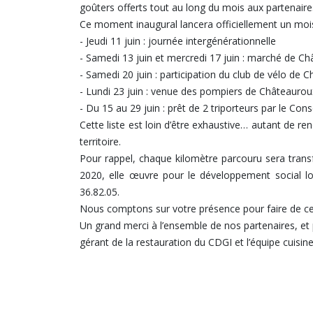
goûters offerts tout au long du mois aux partenaires q
Ce moment inaugural lancera officiellement un mois 
- Jeudi 11 juin : journée intergénérationnelle
- Samedi 13 juin et mercredi 17 juin : marché de Châ
- Samedi 20 juin : participation du club de vélo de 
- Lundi 23 juin : venue des pompiers de Châteaurou
- Du 15 au 29 juin : prêt de 2 triporteurs par le Co
Cette liste est loin d’être exhaustive… autant de re
territoire.
Pour rappel, chaque kilomètre parcouru sera trans
2020, elle œuvre pour le développement social local
36.82.05.
Nous comptons sur votre présence pour faire de cet
Un grand merci à l’ensemble de nos partenaires, e
gérant de la restauration du CDGI et l’équipe cuisine 