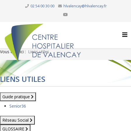
02 54 00 30 00
hlvalencay@hlvalencay.fr
Vous êtes ici :
Liens utiles
LIENS UTILES
Guide pratique
Senior36
Réseau Social
GLOSSAIRE